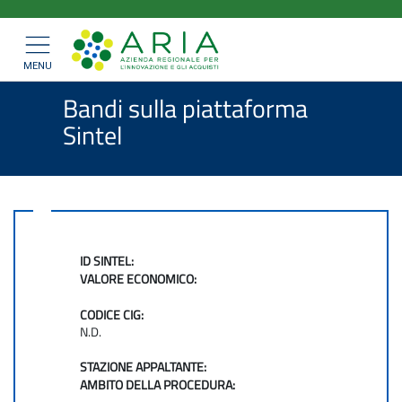
ARIA
Salta
>
>
Home
Bandi e Convenzioni
al
SpA
>
Bandi di gara
Mostra/nascondi
contenuto
navigazione
Bandi sulla piattaforma Sintel
principale
MENU
Bandi sulla piattaforma
Sintel
ID SINTEL:
VALORE ECONOMICO:
CODICE CIG:
N.D.
STAZIONE APPALTANTE:
AMBITO DELLA PROCEDURA: