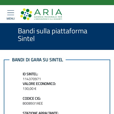
ARIA
Salta
>
>
Home
Bandi e Convenzioni
al
SpA
>
Bandi di gara
Mostra/nascondi
contenuto
navigazione
Bandi sulla piattaforma Sintel
principale
MENU
Bandi sulla piattaforma
Sintel
BANDI DI GARA SU SINTEL
ID SINTEL:
114370971
VALORE ECONOMICO:
130,00 €
CODICE CIG:
8008931AEE
STAZIONE APPALTANTE: