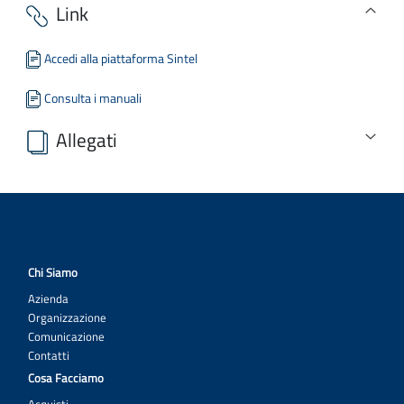
Link
Accedi alla piattaforma Sintel
Consulta i manuali
Allegati
ISTANZA.odt
DGUE EDITABILE.doc
Linee Guida per la compilazione del DGUE - prot n 3 del 18 7
16.pdf
Chi Siamo
MODELLO_A.odt
Azienda
Organizzazione
MODELLO_B.odt
Comunicazione
bando_gara.pdf
Contatti
Cosa Facciamo
disciplinare.pdf