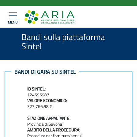
ARIA
Salta
>
>
Home
Bandi e Convenzioni
al
SpA
>
Bandi di gara
Mostra/nascondi
contenuto
navigazione
Bandi sulla piattaforma Sintel
principale
MENU
Bandi sulla piattaforma
Sintel
BANDI DI GARA SU SINTEL
ID SINTEL:
124695987
VALORE ECONOMICO:
327.766,98 €
STAZIONE APPALTANTE:
Provincia di Savona
AMBITO DELLA PROCEDURA:
Procedura per forniture/servizi.