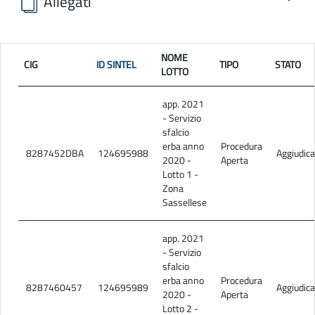
Allegati
Bando GUCE.pdf
NOME
Disciplinare sfalcio_META.pdf
CIG
ID SINTEL
TIPO
STATO
LOTTO
R_TECNICA.pdf
app. 2021
QE.pdf
- Servizio
EPU.pdf
sfalcio
erba anno
Procedura
8287452DBA
124695988
Aggiudica
CME.pdf
2020 -
Aperta
Lotto 1 -
SCHEMA GRAFICO RELATIVO ALLA COMPOSIZIONE DELLE
Zona
STRADE PER OGNI LOTTO.pdf
Sassellese
CAPITOLATO SPECIALE DESCRITTIVO PRESTAZIONALE_rev..pdf
SCHEMA CONTRATTO.pdf
app. 2021
- Servizio
DUVRI.pdf
sfalcio
erba anno
Procedura
DGUE EDITABILE.odt
8287460457
124695989
Aggiudica
2020 -
Aperta
Lotto 2 -
Linee Guida per la compilazione del DGUE - prot n 3 del 18 7