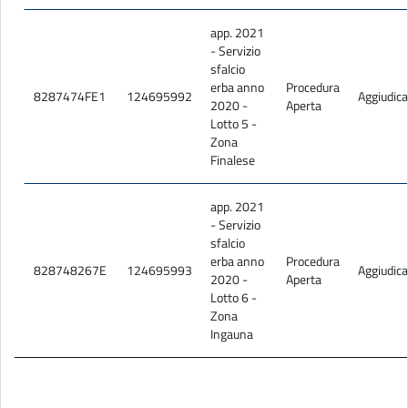
FAQ 3 - sfalcio erba.pdf
app. 2021
- Servizio
Scarica tutti gli allegati
sfalcio
erba anno
Procedura
8287474FE1
124695992
Aggiudica
2020 -
Aperta
Lotto 5 -
Zona
Finalese
app. 2021
- Servizio
sfalcio
erba anno
Procedura
828748267E
124695993
Aggiudica
2020 -
Aperta
Lotto 6 -
Zona
Ingauna