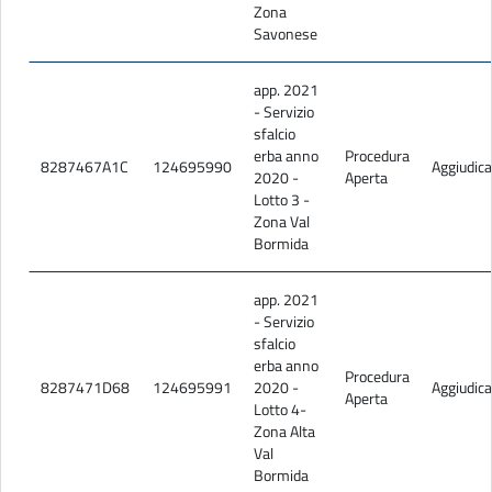
Zona
16.pdf
Savonese
ISTANZA.odt
MODELLO_A.odt
app. 2021
- Servizio
MODELLO_B.odt
sfalcio
MODELLO C _ECONOMICA - lotto 1.odt
erba anno
Procedura
8287467A1C
124695990
Aggiudica
2020 -
Aperta
MODELLO C _ECONOMICA - lotto 2.odt
Lotto 3 -
Zona Val
MODELLO C _ECONOMICA - lotto 3.odt
Bormida
MODELLO C _ECONOMICA - lotto 4.odt
app. 2021
MODELLO C _ECONOMICA - lotto 5.odt
- Servizio
MODELLO C _ECONOMICA - lotto 6.odt
sfalcio
erba anno
Procedura
Manuale Sintel - Modalità tecniche utilizzo piattaforma.pdf
8287471D68
124695991
2020 -
Aggiudica
Aperta
Lotto 4-
Manuale Sintel - partecipazione gara O.E..pdf
Zona Alta
Val
FAQ 1 - sfalcio erba.pdf
Bormida
FAQ 2 - sfalcio erba.pdf