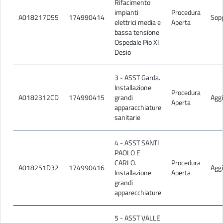
Rifacimento
ARIA_2023_415.1 AQ app integrato e app lavori_Seggio di
impianti
Procedura
A018217D55
174990414
Sop
gara.zip
elettrici media e
Aperta
bassa tensione
ARIA_2023_415.1_Determina nomina commissione.zip
Ospedale Pio XI
ARIA_2023_415.1_Determina di aggiudicazione LL 4 e 5.p7m
Desio
ARIA_2023_415.1_AQ grandi apparecchiature Determina agg.
n. 122.p7m.zip
3 - ASST Garda.
Installazione
ESITI_GUUE_ARIA_2023_415.1.pdf
Procedura
A0182312CD
174990415
grandi
Aggi
Aperta
ARIA_2023_415_1_Verbali.zip
apparacchiature
sanitarie
0_ARIA_2023_415.1_Convenzioni stipulate.zip
Scarica tutti gli allegati
4 - ASST SANTI
PAOLO E
CARLO.
Procedura
A018251D32
174990416
Aggi
Installazione
Aperta
grandi
apparecchiature
5 - ASST VALLE