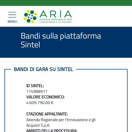
ARIA
Salta
>
>
Home
Bandi e Convenzioni
al
SpA
>
Bandi di gara
Mostra/nascondi
contenuto
navigazione
Bandi sulla piattaforma Sintel
principale
MENU
Bandi sulla piattaforma
Sintel
BANDI DI GARA SU SINTEL
ID SINTEL:
174988917
VALORE ECONOMICO:
4.609.790,00 €
STAZIONE APPALTANTE:
Azienda Regionale per l'Innovazione e gli
Acquisti S.p.A.
AMBITO DELLA PROCEDURA: