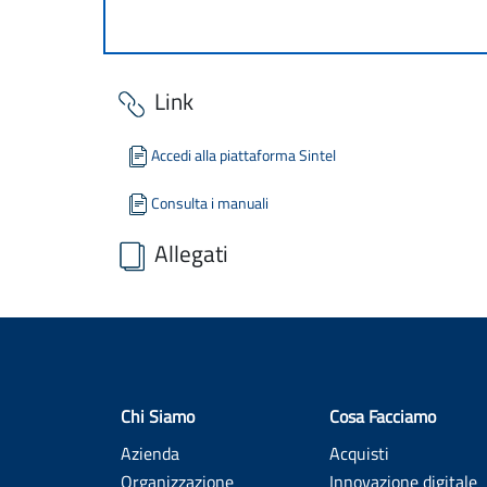
Link
Accedi alla piattaforma Sintel
Consulta i manuali
Allegati
197807-2024 - Gara - TED.pdf
all. a) Capitolato speciale.pdf
APPENDICE CONTRATTUALE - NOMINA RESPONSABI
Chi Siamo
Cosa Facciamo
Tabelle dietetiche in uso.pdf
Azienda
Acquisti
INVENTARIO ATTREZZATURE CENTRO COTTURA - REF
Organizzazione
Innovazione digitale