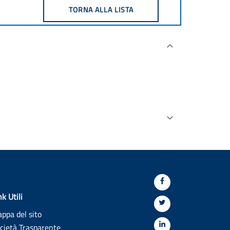
nk Utili
ppa del sito
cietà Trasparente