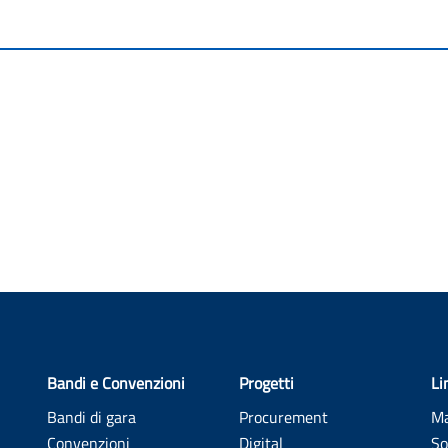
LE ESTERNO TRATTAMENTO DATI PERSONALI.pdf
Bandi e Convenzioni
Progetti
Li
Bandi di gara
Procurement
Ma
ETTORI - BORGHETTO S.SPIRITO.pdf
Convenzioni
Digital
So