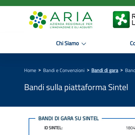
ARIA
Salta
al
SpA
contenuto
principale
Chi Siamo
C
>
>
>
Home
Bandi e Convenzioni
Bandi di gara
Band
Bandi sulla piattaforma Sintel
BANDI DI GARA SU SINTEL
ID SINTEL:
180