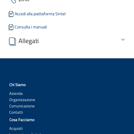
Accedi alla piattaforma Sintel
Consulta i manuali
Allegati
Allegato A.odt
CAPITOLATO D'ONERI.pdf
Avviso1 MDI_351_meta.pdf
Chi Siamo
Scarica tutti gli allegati
Azienda
Organizzazione
Comunicazione
Contatti
Cosa Facciamo
Acquisti