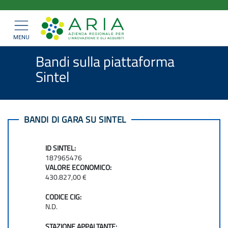
ARIA
Salta
>
>
Home
Bandi e Convenzioni
al
SpA
>
Bandi di gara
Mostra/nascondi
contenuto
navigazione
Bandi sulla piattaforma Sintel
principale
MENU
Bandi sulla piattaforma
Sintel
BANDI DI GARA SU SINTEL
ID SINTEL:
187965476
VALORE ECONOMICO:
430.827,00 €
CODICE CIG:
N.D.
STAZIONE APPALTANTE: