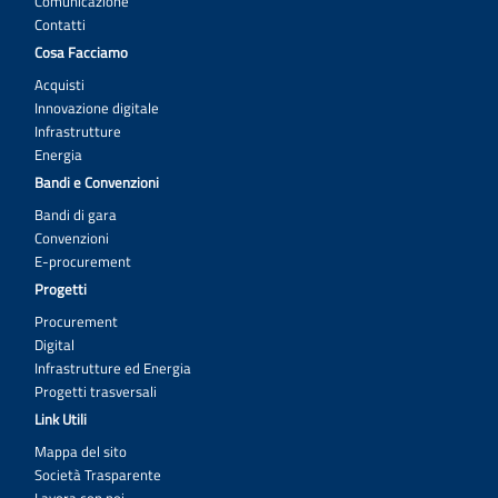
Comunicazione
A2_Istanza_LR.docx
Contatti
Cosa Facciamo
A1_DGUE.zip
Acquisti
Bando_prog_164_2022_PNC.pdf.p7m
Innovazione digitale
PROT_80236_Bando_prog_164_2022_PNC.pdf
Infrastrutture
Energia
Scarica tutti gli allegati
Bandi e Convenzioni
Bandi di gara
Convenzioni
E-procurement
Progetti
Procurement
Digital
Infrastrutture ed Energia
Progetti trasversali
Link Utili
Mappa del sito
Società Trasparente