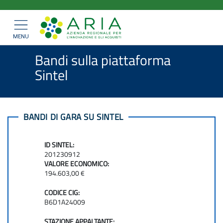
ARIA
Salta
>
>
Home
Bandi e Convenzioni
al
SpA
>
Bandi di gara
Mostra/nascondi
contenuto
navigazione
Bandi sulla piattaforma Sintel
principale
MENU
Bandi sulla piattaforma
Sintel
BANDI DI GARA SU SINTEL
ID SINTEL:
201230912
VALORE ECONOMICO:
194.603,00 €
CODICE CIG:
B6D1A24009
STAZIONE APPALTANTE: