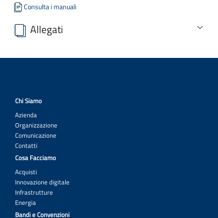
Consulta i manuali
Allegati
Avviso Pubblico Concessione Impianti Sportivi.pdf.p7m
Allegato 1 - Istanza di partecipazione.doc
convenzione bozza.pdf
Chi Siamo
offerta tecnico gestionale.docx
Azienda
allegato e - dichiarazione dei flussi finanziari.doc
Organizzazione
allegato - dichiarazione Titolare Effettivo.docx
Comunicazione
Contatti
allegato g - dichiarazione assenza conflitto di interessi.docx
Cosa Facciamo
patto_di_integrità FAC SIMILE.doc
Acquisti
Innovazione digitale
Scarica tutti gli allegati
Infrastrutture
Energia
Bandi e Convenzioni