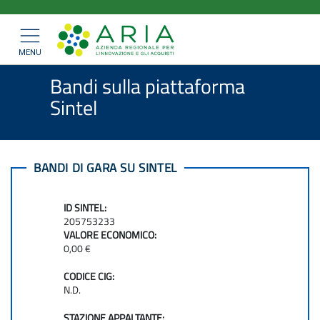
ARIA
Salta
>
>
Home
Bandi e Convenzioni
al
SpA
>
Bandi di gara
Mostra/nascondi
contenuto
navigazione
Bandi sulla piattaforma Sintel
principale
MENU
Bandi sulla piattaforma
Sintel
BANDI DI GARA SU SINTEL
ID SINTEL:
205753233
VALORE ECONOMICO:
0,00 €
CODICE CIG:
N.D.
STAZIONE APPALTANTE: