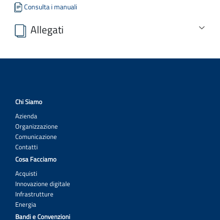
Consulta i manuali
Allegati
MAT CONSUMO APPARECCHIATURE MONNAL T60 E T75 -
AVVISO PRELIMINARE_consultazione di mercato nuovo codice
appalti.pdf
Scarica tutti gli allegati
Chi Siamo
Azienda
Organizzazione
Comunicazione
Contatti
Cosa Facciamo
Acquisti
Innovazione digitale
Infrastrutture
Energia
Bandi e Convenzioni