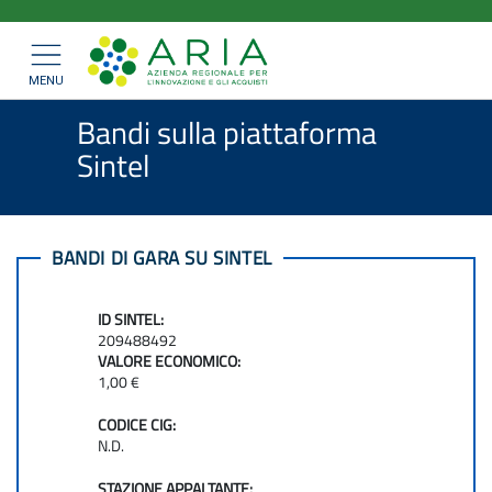
ARIA
Salta
>
>
Home
Bandi e Convenzioni
al
SpA
>
Bandi di gara
Mostra/nascondi
contenuto
navigazione
Bandi sulla piattaforma Sintel
principale
MENU
Bandi sulla piattaforma
Sintel
BANDI DI GARA SU SINTEL
ID SINTEL:
209488492
VALORE ECONOMICO:
1,00 €
CODICE CIG:
N.D.
STAZIONE APPALTANTE: