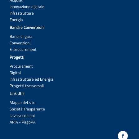
Acquisti
Prot_Par_0001378_del_26-01-2026_-
Innovazione digitale
_Documento_Capitolato.pdf
Infrastrutture
Energia
Prot_Par_0001378_del_26-01-2026_-
Bandi e Convenzioni
_Documento_Determina_17.PDF
Prot_Par_0001378_del_26-01-2026_-
Bandi di gara
_Documento_Matrice_dei_rischi.pdf
Convenzioni
E-procurement
Prot_Par_0001378_del_26-01-2026_-_Documento_PEF_-
Progetti
_5_ANNI.pdf
FAQ N. 1 DEL 02.03.2026.pdf
Procurement
Digital
AVVISO DI PROROGA.pdf
Infrastrutture ed Energia
Progetti trasversali
AVVISO DI PROROGA_07.04.pdf
Link Utili
ALLEGATO_AVVISO_PROROGA.pdf
Mappa del sito
Scarica tutti gli allegati
Società Trasparente
Lavora con noi
ARIA - PagoPA