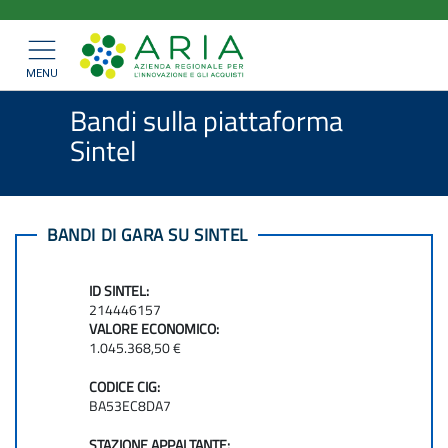
ARIA
Salta
>
>
Home
Bandi e Convenzioni
al
SpA
>
Bandi di gara
Mostra/nascondi
contenuto
navigazione
Bandi sulla piattaforma Sintel
principale
MENU
Bandi sulla piattaforma
Sintel
BANDI DI GARA SU SINTEL
ID SINTEL:
214446157
VALORE ECONOMICO:
1.045.368,50 €
CODICE CIG:
BA53EC8DA7
STAZIONE APPALTANTE: