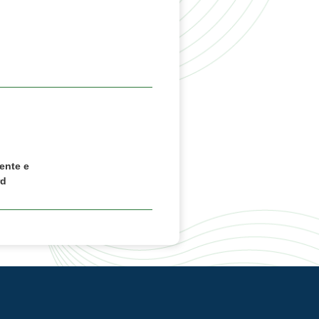
ente e
rd